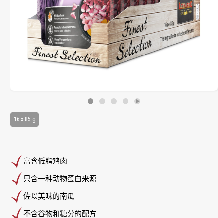
16 x 85 g
富含低脂鸡肉
只含一种动物蛋白来源
佐以美味的南瓜
不含谷物和糖分的配方