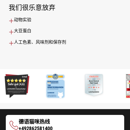
我们很乐意放弃
动物实验
大豆蛋白
人工色素、风味剂和保存剂
德语猫咪热线
德
+492862581400