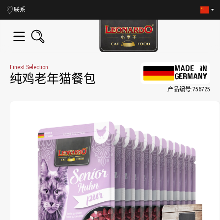
in content
联系
Finest Selection
MADE IN
GERMANY
纯鸡老年猫餐包
产品编号:
756725
Skip image gallery