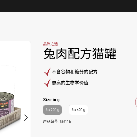
品质之选
兔肉配方猫罐
不含谷物和糖分的配方
更高的生物学价值
Select
Size in g
6 x 200 g
6 x 400 g
产品编号:
756116