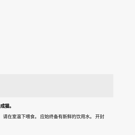
的成猫。
00克。 请在室温下喂食。 应始终备有新鲜的饮用水。 开封