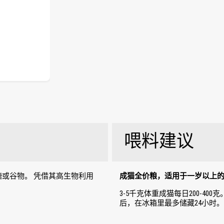
喂料建议
或谷物。 凭借其高生物利用
成猫全价粮，适用于一岁以上
3-5千克体重成猫每日200-4
后，在冰箱里最多储藏24小时。