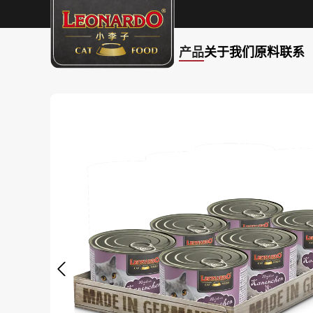
产品
关于我们
原料
联系
search
Skip to main navigation
Skip image gallery