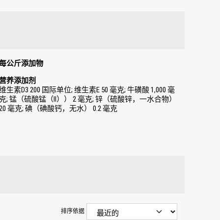
每公斤添加物
营养添加剂
维生素D3 200 国际单位; 维生素E 50 毫克; 牛磺酸 1,000 毫
克; 锰（硫酸锰（II）） 2 毫克; 锌（硫酸锌，一水合物）
20 毫克; 碘（碘酸钙，无水） 0.2 毫克
排序依据