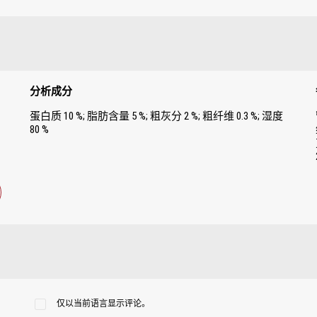
分析成分
蛋白质 10 %; 脂肪含量 5 %; 粗灰分 2 %; 粗纤维 0.3 %; 湿度
80 %
仅以当前语言显示评论。