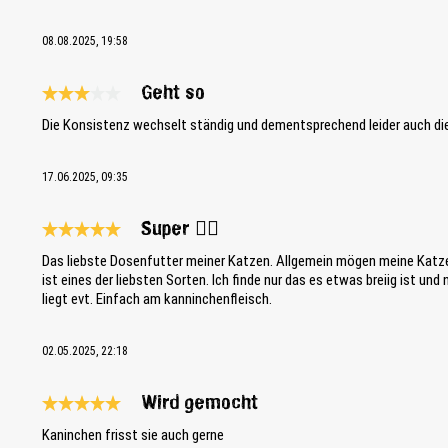
08.08.2025, 19:58
Geht so
Review with rating of 3 out of 5 stars
Die Konsistenz wechselt ständig und dementsprechend leider auch di
17.06.2025, 09:35
Super 👍🏼
Review with rating of 5 out of 5 stars
Das liebste Dosenfutter meiner Katzen. Allgemein mögen meine Katze
ist eines der liebsten Sorten. Ich finde nur das es etwas breiig ist und
liegt evt. Einfach am kanninchenfleisch.
02.05.2025, 22:18
Wird gemocht
Review with rating of 5 out of 5 stars
Kaninchen frisst sie auch gerne