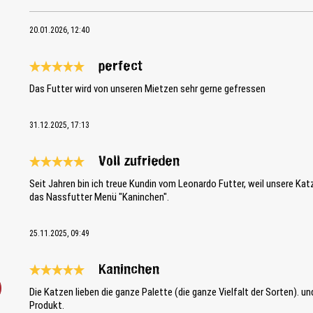
20.01.2026, 12:40
perfect
Review with rating of 5 out of 5 stars
Das Futter wird von unseren Mietzen sehr gerne gefressen
31.12.2025, 17:13
Voll zufrieden
Review with rating of 5 out of 5 stars
Seit Jahren bin ich treue Kundin vom Leonardo Futter, weil unsere Ka
das Nassfutter Menü "Kaninchen".
25.11.2025, 09:49
Kaninchen
Review with rating of 5 out of 5 stars
Die Katzen lieben die ganze Palette (die ganze Vielfalt der Sorten). u
Produkt.