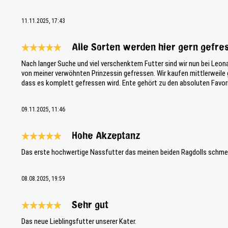
11.11.2025, 17:43
Alle Sorten werden hier gern gefre
Review with rating of 5 out of 5 stars
Nach langer Suche und viel verschenktem Futter sind wir nun bei Leo
von meiner verwöhnten Prinzessin gefressen. Wir kaufen mittlerweile g
dass es komplett gefressen wird. Ente gehört zu den absoluten Favor
09.11.2025, 11:46
Hohe Akzeptanz
Review with rating of 5 out of 5 stars
Das erste hochwertige Nassfutter das meinen beiden Ragdolls schmeck
08.08.2025, 19:59
Sehr gut
Review with rating of 5 out of 5 stars
Das neue Lieblingsfutter unserer Kater.