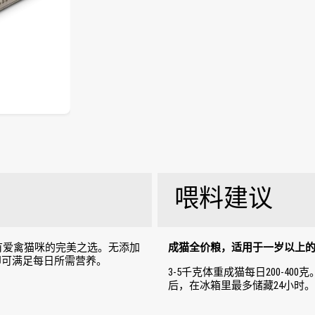
喂料建议
有爱禽猫咪的完美之选。无添加
成猫全价粮，适用于一岁以上
即可满足每日所需营养。
3-5千克体重成猫每日200-4
后，在冰箱里最多储藏24小时。