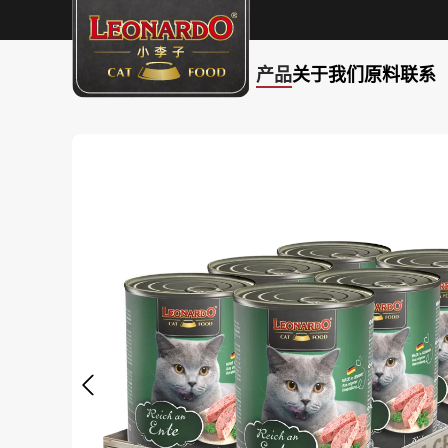
产品
关于我们
原料
联系
search
Skip to main navigation
Skip image gallery