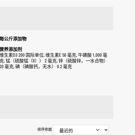
每公斤添加物
营养添加剂
维生素D3 200 国际单位; 维生素E 50 毫克; 牛磺酸 1,000 毫
克; 锰（硫酸锰（II）） 2 毫克; 锌（硫酸锌，一水合物）
20 毫克; 碘（碘酸钙，无水） 0.2 毫克
排序依据