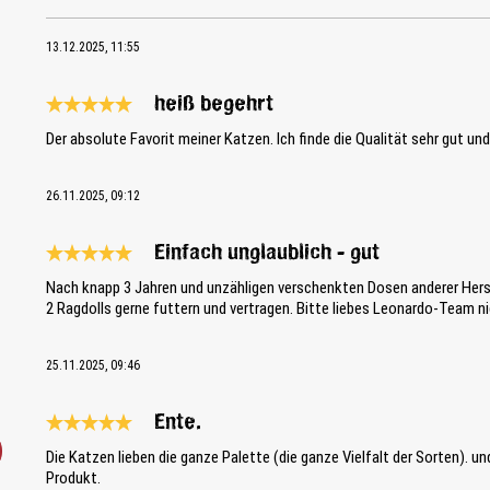
13.12.2025, 11:55
heiß begehrt
Review with rating of 5 out of 5 stars
Der absolute Favorit meiner Katzen. Ich finde die Qualität sehr gut und
26.11.2025, 09:12
Einfach unglaublich - gut
Review with rating of 5 out of 5 stars
Nach knapp 3 Jahren und unzähligen verschenkten Dosen anderer Herst
2 Ragdolls gerne futtern und vertragen. Bitte liebes Leonardo-Team ni
25.11.2025, 09:46
Ente.
Review with rating of 5 out of 5 stars
Die Katzen lieben die ganze Palette (die ganze Vielfalt der Sorten). u
Produkt.