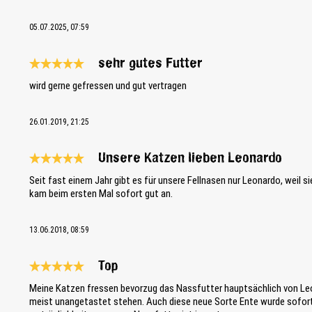
05.07.2025, 07:59
sehr gutes Futter
Review with rating of 5 out of 5 stars
wird gerne gefressen und gut vertragen
26.01.2019, 21:25
Unsere Katzen lieben Leonardo
Review with rating of 5 out of 5 stars
Seit fast einem Jahr gibt es für unsere Fellnasen nur Leonardo, weil s
kam beim ersten Mal sofort gut an.
13.06.2018, 08:59
Top
Review with rating of 5 out of 5 stars
Meine Katzen fressen bevorzug das Nassfutter hauptsächlich von Leo
meist unangetastet stehen. Auch diese neue Sorte Ente wurde sofort 