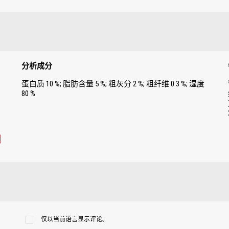
分析成分
蛋白质 10 %; 脂肪含量 5 %; 粗灰分 2 %; 粗纤维 0.3 %; 湿度
80 %
仅以当前语言显示评论。