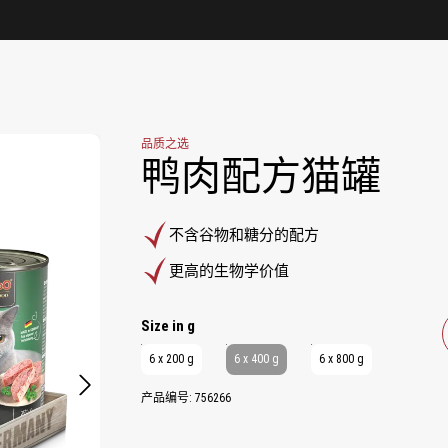
品质之选
鸭肉配方猫罐
不含谷物和糖分的配方
更高的生物学价值
Select
Size in g
6 x 200 g
6 x 400 g
6 x 800 g
产品编号:
756266