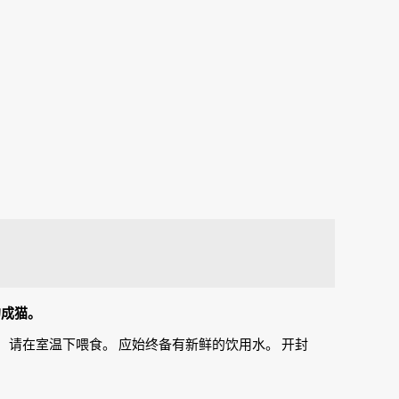
的成猫。
00克。 请在室温下喂食。 应始终备有新鲜的饮用水。 开封