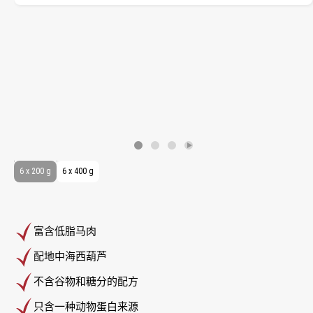
6 x 200 g
6 x 400 g
富含低脂马肉
配地中海西葫芦
不含谷物和糖分的配方
只含一种动物蛋白来源