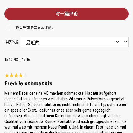
写一篇评论
仅以当前语言显示评论。
排序依据
15.12.2025, 17:16
Review with rating of 4 out of 5 stars
Freddie schmeckts
Meinem Kater der eine AD machen schmeckts. Hat nur aufgehört
dieses Futter zu fressen weil ich ihm Vitamin in Pulverform zugesetzt
habe,...Fehler. Seitdem rührt er es nicht mehr an. Pferd ist ja schon eher
ein spezieller Exot,...dafür hat er es aber sehr gerne tagtäglich
gefressen. Aber ich und mein Kater sind sowieso überzeugt von der
Qualität von Leonardo. Kundenkontakt wird auch großgeschrieben,...da
war mal was mit meinem Kater Pauli :). Und, in einem Test habe ich mal
gelesen dass Leonardo in der Fertigung pingelig sauber ist, ist ja kein