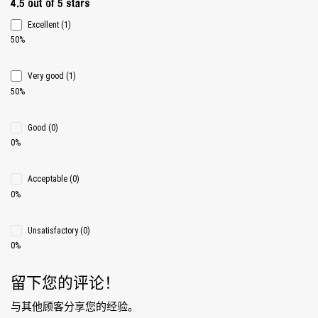
Average rating 4.5 of 5 Stars
4.5 out of 5 stars
Excellent (1)
50%
Very good (1)
50%
Good (0)
0%
Acceptable (0)
0%
Unsatisfactory (0)
0%
留下您的评论！
与其他顾客分享您的经验。