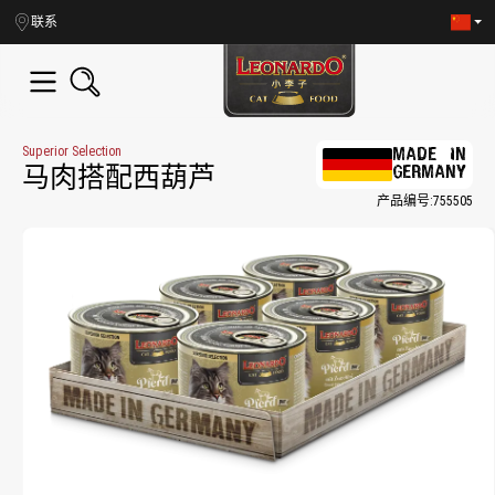
in content
联系
Superior Selection
MADE IN
GERMANY
马肉搭配西葫芦
产品编号:
755505
Skip image gallery