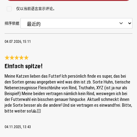
仅以当前语言显示评论。
排序依据
04.07.2026, 15:11
Review with rating of 5 out of 5 stars
Einfach spitze!
Meine Katzen lieben das Futter! Ich persönlich finde es super, das bei
den Sorten genau angegeben wird was drin ist zb. Sorte Huhn, tierische
Nebenerzeugnisse Fleischbrühe von Rind, Truthahn, XYZ (ist ja nur als
Beispiel!) Meine beiden vertragen nämlich kein Rind, weswegen ich bei
der Futterwahl ein bisschen genauer hingucke. Aktuell schmeckt ihnen
jede Sorte besser als die andere! Und sie vertragen es einwandfrei. Bitte,
bitte weiter so!🙏🏻
04.11.2025, 13:43