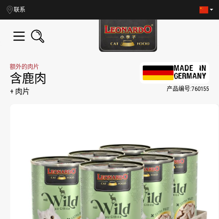
in content
联系
额外的肉片
MADE IN
GERMANY
含鹿肉
产品编号:
760155
+ 肉片
Skip image gallery