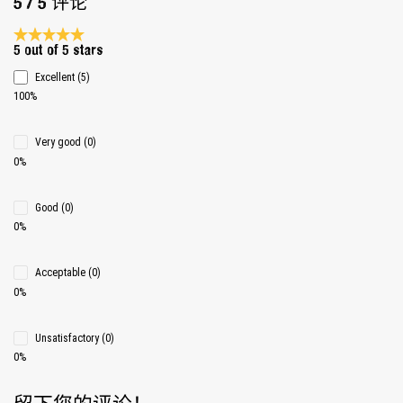
5 / 5 评论
Average rating 5 of 5 Stars
5 out of 5 stars
Excellent (5)
100%
Very good (0)
0%
Good (0)
0%
Acceptable (0)
0%
Unsatisfactory (0)
0%