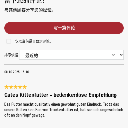
留下您的评论！
与其他顾客分享您的经验。
写一篇评论
仅以当前语言显示评论。
排序依据
08.10.2025, 15:10
Review with rating of 5 out of 5 stars
Gutes Kittenfutter - bedenkenlose Empfehlung
Das Futter macht qualitativ einen gewohnt guten Eindruck. Trotz das
unsere Kitten kein Fan von Trockenfutter ist, hat sie sich ungewöhnlich
oft an den Napf gewagt.