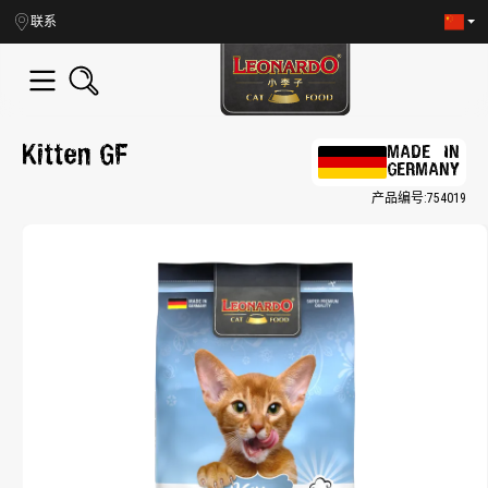
in content
联系
Kitten GF
MADE IN
GERMANY
产品编号:
754019
Skip image gallery