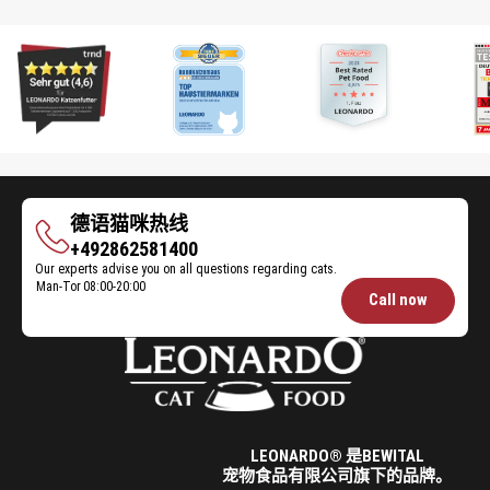
德语猫咪热线
德
+492862581400
Our experts advise you on all questions regarding cats.
语
Man-Tor
08:00-20:00
Opening
猫
Call now
hours
咪
Feeding
热
线
Advice:
LEONARDO® 是BEWITAL
宠物食品有限公司旗下的品牌。