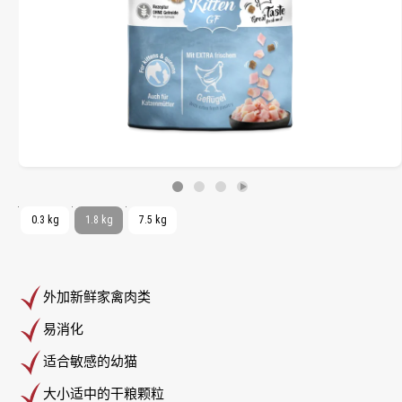
0.3 kg
1.8 kg
7.5 kg
外加新鲜家禽肉类
易消化
适合敏感的幼猫
大小适中的干粮颗粒