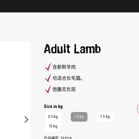
Adult Lamb
含新鲜羊肉
也适合长毛猫。
饱腹无负担
Select
Size in kg
0.3 kg
1.8 kg
7.5 kg
15 kg
产品编号:
753219