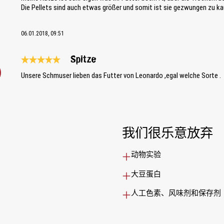
Die Pellets sind auch etwas größer und somit ist sie gezwungen zu ka
06.01.2018, 09:51
Spitze
Review with rating of 5 out of 5 stars
Unsere Schmuser lieben das Futter von Leonardo ,egal welche Sorte .
我们很乐意放弃
动物实验
大豆蛋白
人工色素、风味剂和保存剂