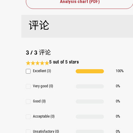
Analysis chart (PDF)
评论
3 / 3 评论
5 out of 5 stars
Average rating 5 of 5 Stars
Excellent (3)
100%
Very good (0)
0%
Good (0)
0%
Acceptable (0)
0%
Unsatisfactory (0)
0%