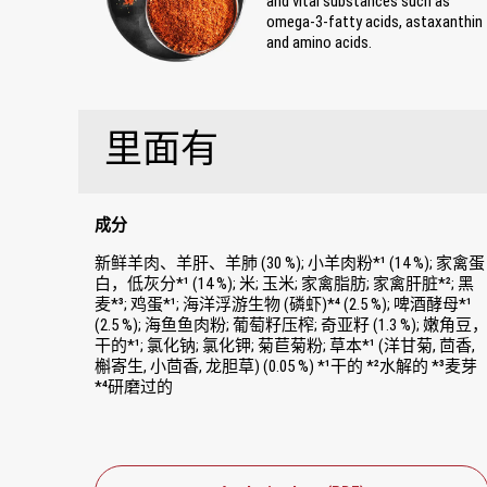
and vital substances such as
omega-3-fatty acids, astaxanthin
and amino acids.
里面有
成分
新鲜羊肉、羊肝、羊肺 (30 %); 小羊肉粉*¹ (14 %); 家禽蛋
白，低灰分*¹ (14 %); 米; 玉米; 家禽脂肪; 家禽肝脏*²; 黑
麦*³; 鸡蛋*¹; 海洋浮游生物 (磷虾)*⁴ (2.5 %); 啤酒酵母*¹
(2.5 %); 海鱼鱼肉粉; 葡萄籽压榨; 奇亚籽 (1.3 %); 嫩角豆
干的*¹; 氯化钠; 氯化钾; 菊苣菊粉; 草本*¹ (洋甘菊, 茴香,
槲寄生, 小茴香, 龙胆草) (0.05 %) *¹干的 *²水解的 *³麦芽
*⁴研磨过的