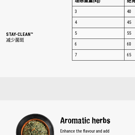
理想重量(kg)
绝育
3
40
4
45
5
55
STAY-CLEAN™
减少菌斑
6
60
7
65
Aromatic herbs
Enhance the flavour and add