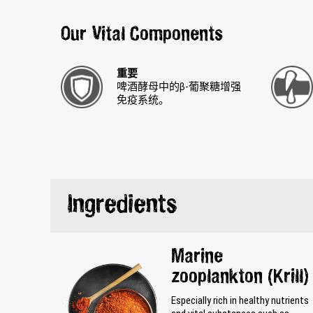
Our Vital Components
重要
啤酒酵母中的β-葡聚糖增强
免疫系统。
Ingredients
Marine
zooplankton (Krill)
Especially rich in healthy nutrients