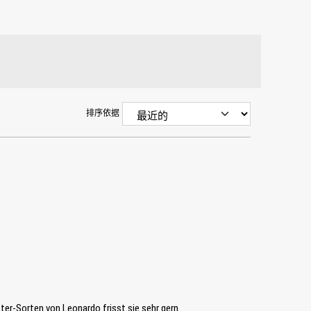
排序依据
tter-Sorten von Leonardo frisst sie sehr gern.