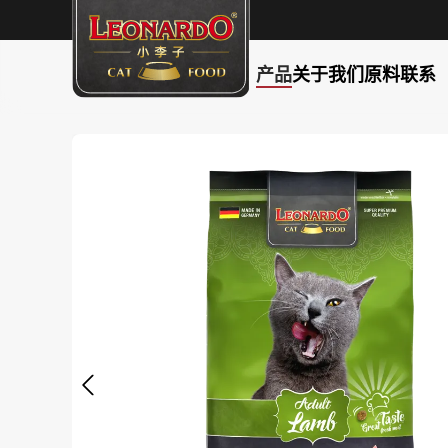
产品
关于我们
原料
联系
search
Skip to main navigation
Skip image gallery