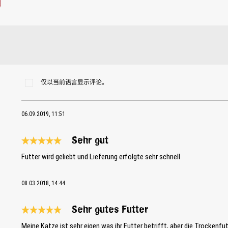
仅以当前语言显示评论。
06.09.2019, 11:51
Sehr gut
Review with rating of 5 out of 5 stars
Futter wird geliebt und Lieferung erfolgte sehr schnell
08.03.2018, 14:44
Sehr gutes Futter
Review with rating of 5 out of 5 stars
Meine Katze ist sehr eigen was ihr Futter betrifft, aber die Trockenfu