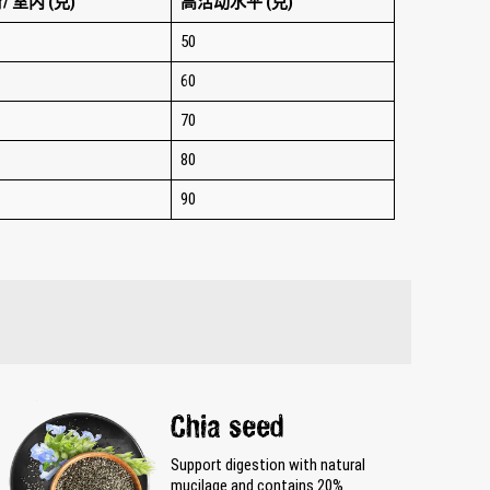
/ 室内 (克)
高活动水平 (克)
50
60
70
80
90
Chia seed
Support digestion with natural
mucilage and contains 20%