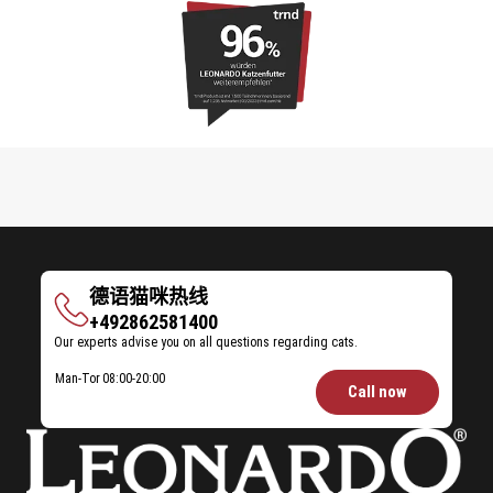
德语猫咪热线
德
+492862581400
Our experts advise you on all questions regarding cats.
语
猫
Opening
Man-Tor
08:00-20:00
Call now
咪
hours
热
Feeding
线
Advice: