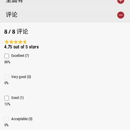
里面有
评论
8 / 8 评论
Average rating 4.7 of 5 Stars
4.75 out of 5 stars
Excellent (7)
88%
Very good (0)
0%
Good (1)
13%
Acceptable (0)
0%