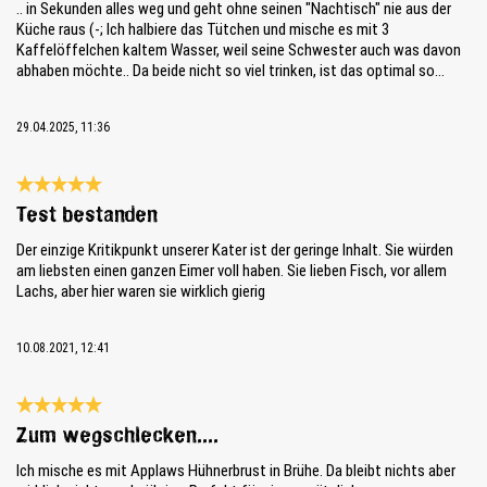
.. in Sekunden alles weg und geht ohne seinen "Nachtisch" nie aus der
Küche raus (-; Ich halbiere das Tütchen und mische es mit 3
Kaffelöffelchen kaltem Wasser, weil seine Schwester auch was davon
abhaben möchte.. Da beide nicht so viel trinken, ist das optimal so...
29.04.2025, 11:36
Review with rating of 5 out of 5 stars
Test bestanden
Der einzige Kritikpunkt unserer Kater ist der geringe Inhalt. Sie würden
am liebsten einen ganzen Eimer voll haben. Sie lieben Fisch, vor allem
Lachs, aber hier waren sie wirklich gierig
10.08.2021, 12:41
Review with rating of 5 out of 5 stars
Zum wegschlecken....
Ich mische es mit Applaws Hühnerbrust in Brühe. Da bleibt nichts aber