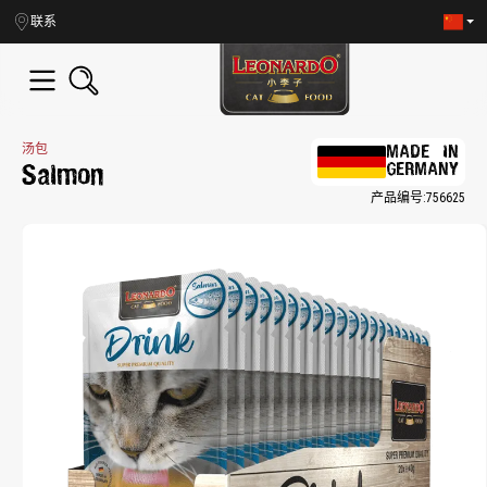
in content
联系
汤包
MADE IN
GERMANY
Salmon
产品编号:
756625
Skip image gallery