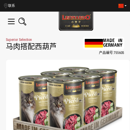
in content
联系
Superior Selection
MADE IN
GERMANY
马肉搭配西葫芦
产品编号:
755605
Skip image gallery