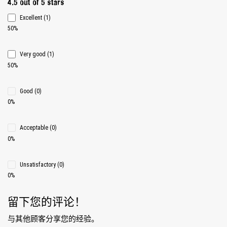
Average rating 4.5 of 5 Stars
4.5 out of 5 stars
Excellent (1)
50%
Very good (1)
50%
Good (0)
0%
Acceptable (0)
0%
Unsatisfactory (0)
0%
留下您的评论！
与其他顾客分享您的经验。