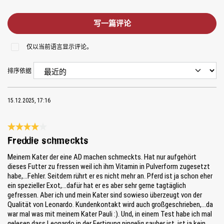
写一篇评论
仅以当前语言显示评论。
排序依据
15.12.2025, 17:16
Review with rating of 4 out of 5 stars
Freddie schmeckts
Meinem Kater der eine AD machen schmeckts. Hat nur aufgehört
dieses Futter zu fressen weil ich ihm Vitamin in Pulverform zugesetzt
habe,...Fehler. Seitdem rührt er es nicht mehr an. Pferd ist ja schon eher
ein spezieller Exot,...dafür hat er es aber sehr gerne tagtäglich
gefressen. Aber ich und mein Kater sind sowieso überzeugt von der
Qualität von Leonardo. Kundenkontakt wird auch großgeschrieben,...da
war mal was mit meinem Kater Pauli :). Und, in einem Test habe ich mal
gelesen dass Leonardo in der Fertigung pingelig sauber ist, ist ja kein